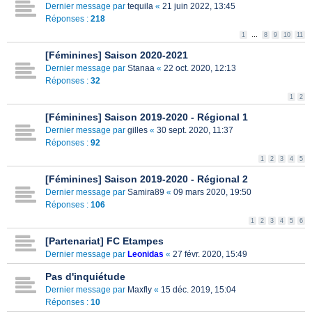
Dernier message par
tequila
«
21 juin 2022, 13:45
Réponses :
218
1
…
8
9
10
11
[Féminines] Saison 2020-2021
Dernier message par
Stanaa
«
22 oct. 2020, 12:13
Réponses :
32
1
2
[Féminines] Saison 2019-2020 - Régional 1
Dernier message par
gilles
«
30 sept. 2020, 11:37
Réponses :
92
1
2
3
4
5
[Féminines] Saison 2019-2020 - Régional 2
Dernier message par
Samira89
«
09 mars 2020, 19:50
Réponses :
106
1
2
3
4
5
6
[Partenariat] FC Etampes
Dernier message par
Leonidas
«
27 févr. 2020, 15:49
Pas d'inquiétude
Dernier message par
Maxfly
«
15 déc. 2019, 15:04
Réponses :
10