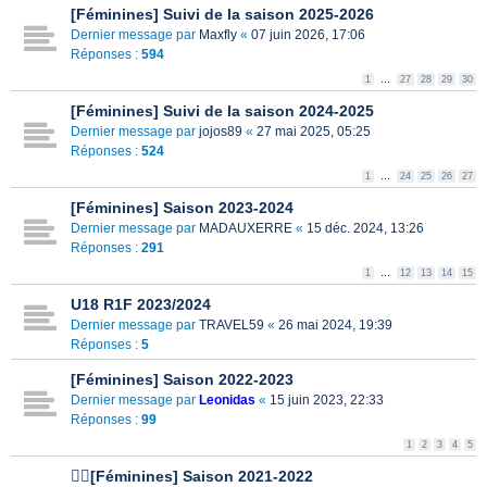
[Féminines] Suivi de la saison 2025-2026
Dernier message par
Maxfly
«
07 juin 2026, 17:06
Réponses :
594
1
…
27
28
29
30
[Féminines] Suivi de la saison 2024-2025
Dernier message par
jojos89
«
27 mai 2025, 05:25
Réponses :
524
1
…
24
25
26
27
[Féminines] Saison 2023-2024
Dernier message par
MADAUXERRE
«
15 déc. 2024, 13:26
Réponses :
291
1
…
12
13
14
15
U18 R1F 2023/2024
Dernier message par
TRAVEL59
«
26 mai 2024, 19:39
Réponses :
5
[Féminines] Saison 2022-2023
Dernier message par
Leonidas
«
15 juin 2023, 22:33
Réponses :
99
1
2
3
4
5
🏃‍♀️[Féminines] Saison 2021-2022