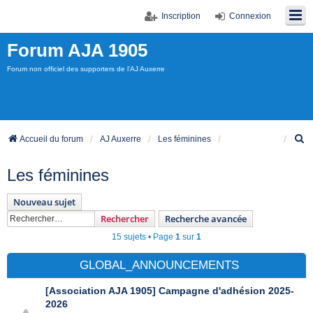
Inscription
Connexion
Forum AJA 1905
Forum non officiel des supporters de l'AJ Auxerre
R
Accueil du forum
AJ Auxerre
Les féminines
e
c
Les féminines
h
e
Nouveau sujet
r
c
Rechercher
Recherche avancée
h
15 sujets • Page
1
sur
1
e
r
GLOBAL_ANNOUNCEMENTS
[Association AJA 1905] Campagne d'adhésion 2025-
2026