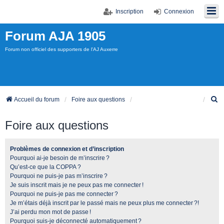
Inscription
Connexion
Forum AJA 1905
Forum non officiel des supporters de l'AJ Auxerre
R
Accueil du forum
Foire aux questions
e
c
Foire aux questions
h
e
r
Problèmes de connexion et d’inscription
c
Pourquoi ai-je besoin de m’inscrire ?
h
Qu’est-ce que la COPPA ?
e
Pourquoi ne puis-je pas m’inscrire ?
r
Je suis inscrit mais je ne peux pas me connecter !
Pourquoi ne puis-je pas me connecter ?
Je m’étais déjà inscrit par le passé mais ne peux plus me connecter ?!
J’ai perdu mon mot de passe !
Pourquoi suis-je déconnecté automatiquement ?