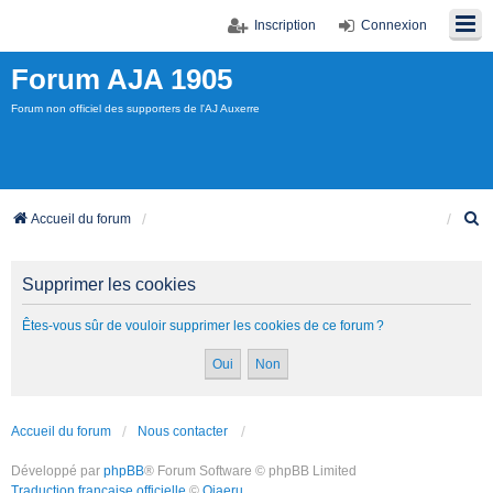
Inscription
Connexion
Forum AJA 1905
Forum non officiel des supporters de l'AJ Auxerre
R
Accueil du forum
e
c
h
Supprimer les cookies
e
r
Êtes-vous sûr de vouloir supprimer les cookies de ce forum ?
c
h
e
r
Accueil du forum
Nous contacter
Développé par
phpBB
® Forum Software © phpBB Limited
Traduction française officielle
©
Qiaeru