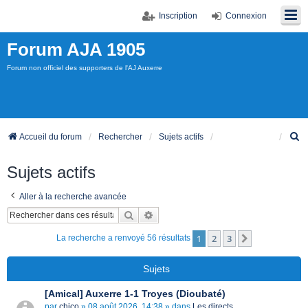
Inscription
Connexion
Forum AJA 1905
Forum non officiel des supporters de l'AJ Auxerre
R
Accueil du forum
Rechercher
Sujets actifs
e
c
Sujets actifs
h
e
Aller à la recherche avancée
r
c
Rechercher
Recherche avancée
h
e
1
2
3
Suivant
La recherche a renvoyé 56 résultats
r
Sujets
[Amical] Auxerre 1-1 Troyes (Dioubaté)
par
chico
» 08 août 2026, 14:38 » dans
Les directs