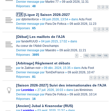
Dernier message par
Martini 77
»
09 août 2026, 11:31
Réponses :
48
1
2
3
🇫🇷 [Ligue 2] Saison 2026-2027
par
djibrilenforce
» 08 juin 2026, 13:54 » dans
Actu Foot
Dernier message par
Para De Fofoca
»
09 août 2026, 11:23
Réponses :
65
1
2
3
4
[Débat] Les maillots de l'AJA
par
fandeRUUD
» 04 juin 2015, 17:02 » dans
Au coeur de l'Abbé-Deschamps
Dernier message par
Maestro
»
09 août 2026, 11:21
Réponses :
3895
1
192
193
194
195
…
[Arbitrage] Règlement et débats
par
le Zakhan noir
» 09 déc. 2024, 15:35 » dans
Actu Foot
Dernier message par
TomDeFrance
»
09 août 2026, 10:47
Réponses :
81
1
2
3
4
5
[Saison 2026-2027] Suivi des internationales de l'AJA
par
Leonidas
» 27 juil. 2026, 16:03 » dans
Les féminines
Dernier message par
Para De Fofoca
»
09 août 2026, 10:14
Réponses :
16
[Ancien] Jubal à Krasnodar (RUS)
par
Leonidas
» 03 sept. 2020, 21:57 » dans