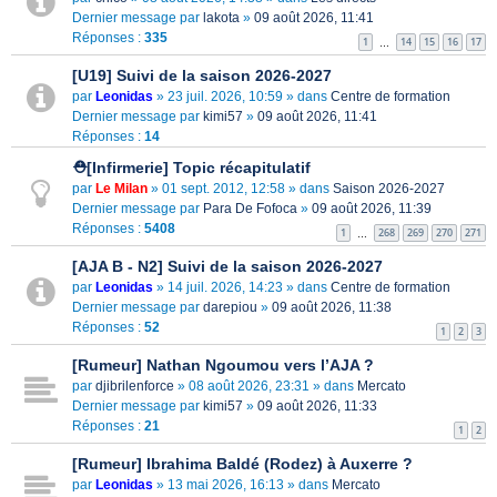
Dernier message par
lakota
»
09 août 2026, 11:41
Réponses :
335
1
14
15
16
17
…
[U19] Suivi de la saison 2026-2027
par
Leonidas
» 23 juil. 2026, 10:59 » dans
Centre de formation
Dernier message par
kimi57
»
09 août 2026, 11:41
Réponses :
14
⛑[Infirmerie] Topic récapitulatif
par
Le Milan
» 01 sept. 2012, 12:58 » dans
Saison 2026-2027
Dernier message par
Para De Fofoca
»
09 août 2026, 11:39
Réponses :
5408
1
268
269
270
271
…
[AJA B - N2] Suivi de la saison 2026-2027
par
Leonidas
» 14 juil. 2026, 14:23 » dans
Centre de formation
Dernier message par
darepiou
»
09 août 2026, 11:38
Réponses :
52
1
2
3
[Rumeur] Nathan Ngoumou vers l’AJA ?
par
djibrilenforce
» 08 août 2026, 23:31 » dans
Mercato
Dernier message par
kimi57
»
09 août 2026, 11:33
Réponses :
21
1
2
[Rumeur] Ibrahima Baldé (Rodez) à Auxerre ?
par
Leonidas
» 13 mai 2026, 16:13 » dans
Mercato