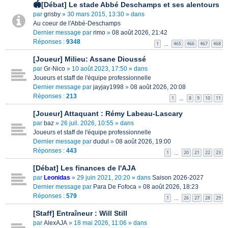
🏟[Débat] Le stade Abbé Deschamps et ses alentours
par
grisby
» 30 mars 2015, 13:30 » dans
Au coeur de l'Abbé-Deschamps
Dernier message par
rimo
»
08 août 2026, 21:42
Réponses :
9348
1
465
466
467
468
…
[Joueur] Milieu: Assane Dioussé
par
Gr-Nico
» 10 août 2023, 17:50 » dans
Joueurs et staff de l'équipe professionnelle
Dernier message par
jayjay1998
»
08 août 2026, 20:08
Réponses :
213
1
8
9
10
11
…
[Joueur] Attaquant : Rémy Labeau-Lascary
par
baz
» 26 juil. 2026, 10:55 » dans
Joueurs et staff de l'équipe professionnelle
Dernier message par
dudul
»
08 août 2026, 19:00
Réponses :
443
1
20
21
22
23
…
[Débat] Les finances de l'AJA
par
Leonidas
» 29 juin 2021, 20:20 » dans
Saison 2026-2027
Dernier message par
Para De Fofoca
»
08 août 2026, 18:23
Réponses :
579
1
26
27
28
29
…
[Staff] Entraîneur : Will Still
par
AlexAJA
» 18 mai 2026, 11:06 » dans