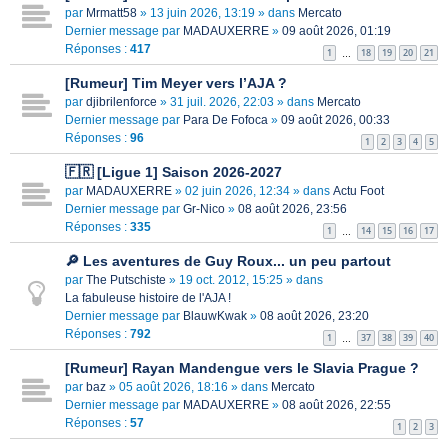
par
Mrmatt58
» 13 juin 2026, 13:19 » dans
Mercato
Dernier message par
MADAUXERRE
»
09 août 2026, 01:19
Réponses :
417
1
18
19
20
21
…
[Rumeur] Tim Meyer vers l’AJA ?
par
djibrilenforce
» 31 juil. 2026, 22:03 » dans
Mercato
Dernier message par
Para De Fofoca
»
09 août 2026, 00:33
Réponses :
96
1
2
3
4
5
🇫🇷 [Ligue 1] Saison 2026-2027
par
MADAUXERRE
» 02 juin 2026, 12:34 » dans
Actu Foot
Dernier message par
Gr-Nico
»
08 août 2026, 23:56
Réponses :
335
1
14
15
16
17
…
🔎 Les aventures de Guy Roux... un peu partout
par
The Putschiste
» 19 oct. 2012, 15:25 » dans
La fabuleuse histoire de l'AJA !
Dernier message par
BlauwKwak
»
08 août 2026, 23:20
Réponses :
792
1
37
38
39
40
…
[Rumeur] Rayan Mandengue vers le Slavia Prague ?
par
baz
» 05 août 2026, 18:16 » dans
Mercato
Dernier message par
MADAUXERRE
»
08 août 2026, 22:55
Réponses :
57
1
2
3