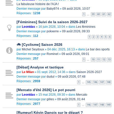
La fabuleuse histoire de l'AJA !
Dernier message par
Baby974
»
09 août 2026, 10:07
Réponses :
1238
1
59
60
61
62
…
[Féminines] Suivi de la saison 2026-2027
par
Leonidas
» 16 juin 2026, 10:04 » dans
Les féminines
Dernier message par
pokxerre
»
09 août 2026, 09:33
Réponses :
112
1
2
3
4
5
6
🚲 [Cyclisme] Saison 2026
par
Michel Seydoux
» 04 déc. 2025, 16:13 » dans
Le bar des sports
Dernier message par
Rominet
»
09 août 2026, 09:01
Réponses :
257
1
10
11
12
13
…
[Débat] Analyse et tactique
par
Le Milan
» 01 sept. 2012, 14:36 » dans
Saison 2026-2027
Dernier message par
dudul
»
09 août 2026, 07:48
Réponses :
2959
1
145
146
147
148
…
[Mercato d'été 2026] Le pot pourri
par
Leonidas
» 15 mai 2026, 09:30 » dans
Mercato
Dernier message par
gilles
»
09 août 2026, 01:44
Réponses :
2977
1
146
147
148
149
…
[Rumeur] Kévin Danois sur le départ ?