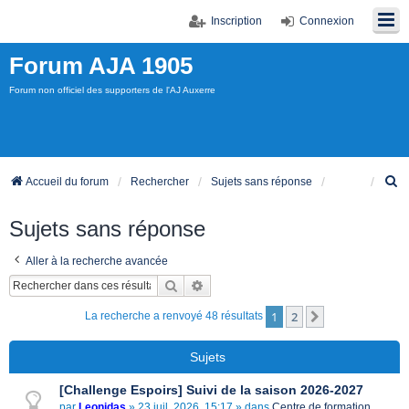
Inscription
Connexion
Forum AJA 1905
Forum non officiel des supporters de l'AJ Auxerre
R
Accueil du forum
Rechercher
Sujets sans réponse
e
c
Sujets sans réponse
h
e
Aller à la recherche avancée
r
c
Rechercher
Recherche avancée
h
e
1
2
Suivant
La recherche a renvoyé 48 résultats
r
Sujets
[Challenge Espoirs] Suivi de la saison 2026-2027
par
Leonidas
» 23 juil. 2026, 15:17 » dans
Centre de formation