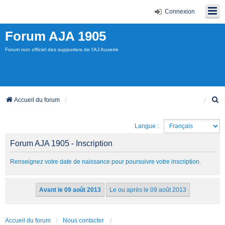
Connexion
Forum AJA 1905
Forum non officiel des supporters de l'AJ Auxerre
R
Accueil du forum
e
c
Langue :
h
e
Forum AJA 1905 - Inscription
r
c
Renseignez votre date de naissance pour poursuivre votre inscription.
h
e
r
Accueil du forum
Nous contacter