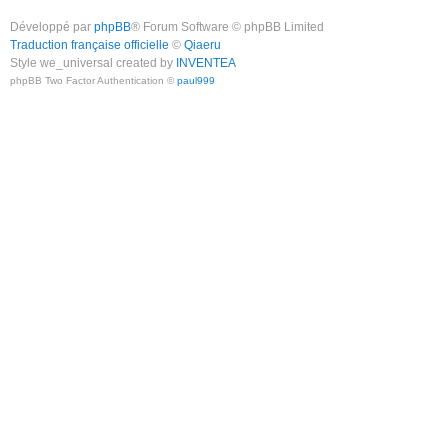
Développé par
phpBB
® Forum Software © phpBB Limited
Traduction française officielle
©
Qiaeru
Style we_universal created by
INVENTEA
phpBB Two Factor Authentication ©
paul999