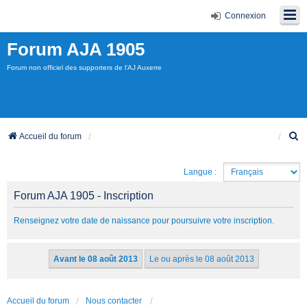
Connexion
Forum AJA 1905
Forum non officiel des supporters de l'AJ Auxerre
R
Accueil du forum
e
c
Langue :
h
e
Forum AJA 1905 - Inscription
r
c
Renseignez votre date de naissance pour poursuivre votre inscription.
h
e
r
Accueil du forum
Nous contacter